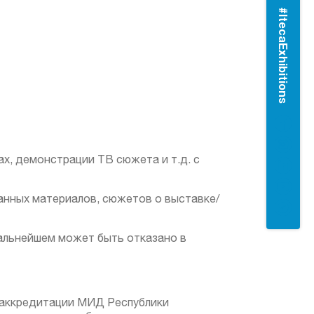
#ItecaExhibitions
х, демонстрации ТВ сюжета и т.д. с
ванных материалов, сюжетов о выставке/
альнейшем может быть отказано в
 аккредитации МИД Республики