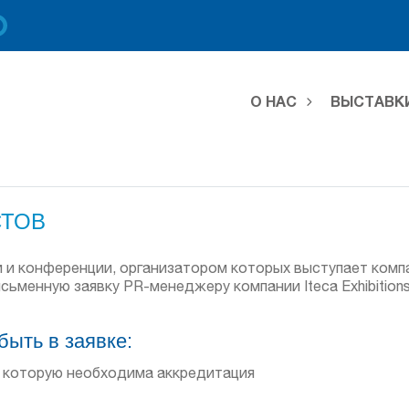
О НАС
ВЫСТАВК
СТОВ
и конференции, организатором которых выступает компания
ьменную заявку PR-менеджеру компании Iteca Exhibitions п
ыть в заявке:
а которую необходима аккредитация