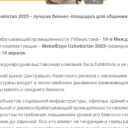
ekistan 2023 – лучшая бизнес-площадка для общени
19-я Межд
абатывающей промышленности Узбекистана -
MebelExpo Uzbekistan 2023»
и комплектующие –
разверне
о 14 апреля.
дународная выставочная компания Iteca Exhibitions и ее п
кий рынок Центрально-Азиатского региона с населением б
раны входит в число наиболее динамично развивающихс
 малого и среднего бизнеса.
 объектов социальной инфраструктуры, офисных зданий и
льной и деревообрабатывающей промышленности напряму
 ростом потребления, повышением уровня его благосост
ели до офисной. Все это влияет на тенденции и темпы р