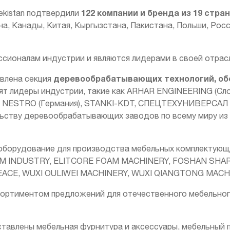
122 компании и бренда
из 19 стра
ekistan подтвердили
на, Канады, Китая, Кыргызстана, Пакистана, Польши, Росс
сионалам индустрии и являются лидерами в своей отрас
деревообрабатывающих технологий, обо
влена секция
ят лидеры индустрии, такие как ARHAR ENGINEERING (Сло
O, NESTRO (Германия), STANKI-KDT, СПЕЦТЕХУНИВЕРСАЛ (
льству деревообрабатывающих заводов по всему миру из
орудование для производства мебельных комплектующих
M INDUSTRY, ELITCORE FOAM MACHINERY, FOSHAN SH
ACE, WUXI OULIWEI MACHINERY, WUXI QIANGTONG MACHI
сортиментом предложений для отечественного мебельно
тавлены мебельная фурнитура и аксессуары, мебельный п