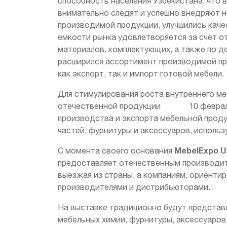
способность населения Узбекистана, что 
внимательно следят и успешно внедряют 
производимой продукции, улучшились каче
емкости рынка удовлетворяется за счет о
материалов, комплектующих, а также по де
расширился ассортимент производимой пр
как экспорт, так и импорт готовой мебели.
Для стимулирования роста внутреннего м
отечественной продукции 10 февраля т.
производства и экспорта мебельной продук
частей, фурнитуры и аксессуаров, исполь
MebelExpo
U
С момента своего основания
предоставляет отечественным производите
выезжая из страны, а компаниям, ориенти
производителями и дистрибьюторами.
На выставке традиционно будут представ
мебельных химии, фурнитуры, аксессуаров 