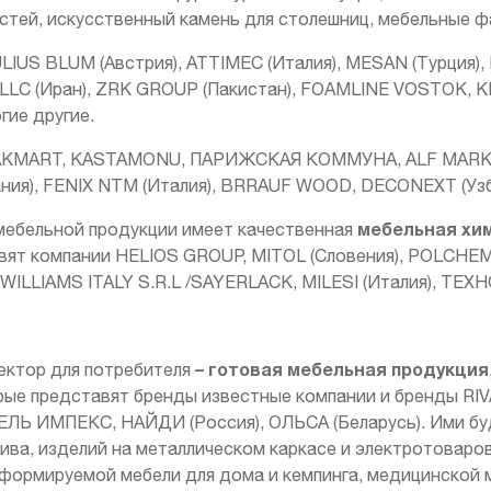
стей, искусственный камень для столешниц, мебельные фа
LIUS BLUM (Австрия), ATTIMEC (Италия), MESAN (Турция)
, LLC (Иран), ZRK GROUP (Пакистан), FOAMLINE VOSTOK, K
гие другие.
MAKMART, KASTAMONU, ПАРИЖСКАЯ КОММУНА, ALF MARKET
ания), FENIX NTM (Италия), BRRAUF WOOD, DECONEXT (Узб
мебельная хим
 мебельной продукции имеет качественная
вят компании HELIOS GROUP, MITOL (Словения), POLCHEM
WILLIAMS ITALY S.R.L /SAYERLACK, MILESI (Италия), ТЕХ
– готовая мебельная
продукция
ектор для потребителя
орые представят бренды известные компании и бренды 
 ИМПЕКС, НАЙДИ (Россия), ОЛЬСА (Беларусь). Ими буд
сива, изделий на металлическом каркасе и электротоваров
сформируемой мебели для дома и кемпинга, медицинской 