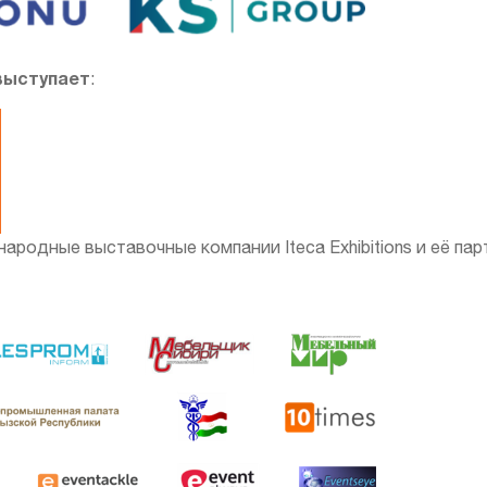
выступает
:
одные выставочные компании Iteca Exhibitions и её партн