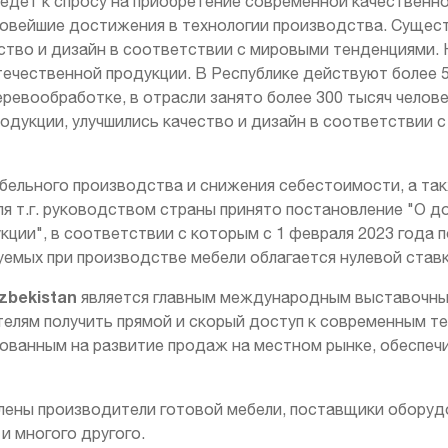
ведет к спросу на приобретение современной качествен
новейшие достижения в технологии производства. Сущес
ство и дизайн в соответствии с мировыми тенденциями.
течественной продукции. В Республике действуют более 5
ревообработке, в отрасли занято более 300 тысяч челов
одукции, улучшились качество и дизайн в соответствии 
ебельного производства и снижения себестоимости, а т
г. руководством страны принято постановление "О до
ции", в соответствии с которым с 1 февраля 2023 года по
зуемых при производстве мебели облагается нулевой ста
zbekistan
является главным международным выставочны
лям получить прямой и скорый доступ к современным те
рованным на развитие продаж на местном рынке, обеспечи
лены производители готовой мебели, поставщики оборуд
и многого другого.