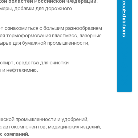
#ItecaExhibitions
кой областей Российской Федерации
,
имеры, добавки для дорожного
ет ознакомиться с большим разнообразием
для термоформования пластмасс, лазерные
 сырье для бумажной промышленности,
пирт, средства для очистки
ы и нефтехимию.
ческой промышленности и удобрений,
а автокомпонентов, медицинских изделий,
 компаний.