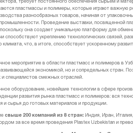
ктора, требует постоянного обеспечения сырьем и мате
аются пластмассы и полимеры, которые играют важную р
зводства разнообразных товаров, начиная от упаковочн
 промышленности. Проведение выставки, посвященной пл
поскольку она создает уникальную платформу для обмена
чи способствуют укреплению технологических связей, р
 климата, что, в итоге, способствует ускоренному разв
очное мероприятие в области пластмасс и полимеров в Уз
 развивающейся экономикой, но и сопредельных стран. По
 и специалистов смежных отраслей.
ное оборудование, новейшие технологии в сфере произв
денции развития рынка пластмасс и полимеров: вся техн
я и сырья до готовых материалов и продукции.
свыше 200 компаний из 8 стран:
ие
Индия, Иран, Италия,
рдом за все время проведения Plastex Uzbekistan и прев