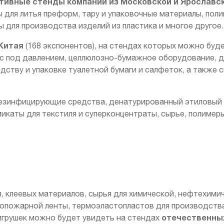
тивные стенды
компаний из Московской и Ярославс
для литья преформ, тару и упаковочные материалы, пол
ы для производства изделий из пластика и многое другое.
Китая
(168 экспонентов), на стендах которых можно буд
сс под давлением, целлюлозно-бумажное оборудование, 
дству и упаковке туалетной бумаги и салфеток, а также
зинфицирующие средства, денатурированный этиловый с
микаты для текстиля и суперконцентраты, сырье, полимер
 клеевых материалов, сырья для химической, нефтехими
вопожарной ленты, термоэластопластов для производств
отечественных
игрушек можно будет увидеть на стендах