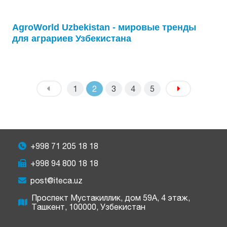
AgroWorld Uzbekistan - мировые тренды
для аграриев Узбекистана
1
2
3
4
5
+998 71 205 18 18
+998 94 800 18 18
post@iteca.uz
Проспект Мустакиллик, дом 59А, 4 этаж,
Ташкент, 100000, Узбекистан