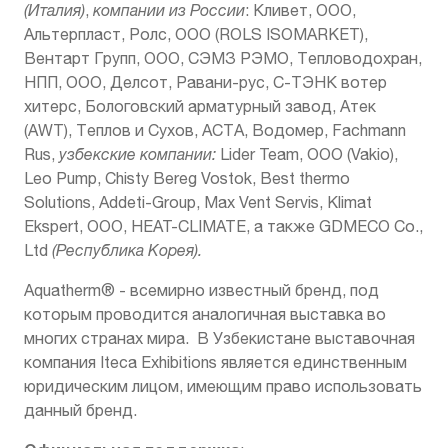
(Италия)
,
компании из России
: Кливет, ООО,
Альтерпласт, Ролс, ООО (ROLS ISOMARKET),
Вентарт Групп, ООО, СЭМЗ РЭМО, Тепловодохран,
НПП, ООО, Делсот, Равани-рус, С-ТЭНК вотер
хитерс, Бологовский арматурный завод, Атек
(AWT), Теплов и Сухов, АСТА, Водомер, Fachmann
Rus,
узбекские компании:
Lider Team, ООО (Vakio),
Leo Pump, Chisty Bereg Vostok, Best thermo
Solutions, Addeti-Group, Max Vent Servis, Klimat
Ekspert, OOO, HEAT-CLIMATE, а также GDMECO Co.,
Ltd
(Республика Корея).
Aquatherm® - всемирно известный бренд, под
которым проводится аналогичная выставка во
многих странах мира.
В Узбекистане выставочная
компания Iteca Exhibitions является единственным
юридическим лицом, имеющим право использовать
данный бренд.