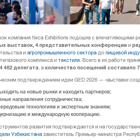
к компания Iteca Exhibitions подошла с впечатляющими р
ых выставок, 4 представительных конференции
ря
и
тельства и
агропромышленного сектора
до
пищевой инду
фтегазового комплекса и
текстиля
. Всего в их работе прин
4 462 делегата
количество посещений составило 77
, а
тическим подтверждением идеи GED 2026 —
«выставки соз
ыходить на новые рынки и находить партнеров;
вные направления сотрудничества;
 передовым технологиям и экспертным знаниям;
одернизацию и международную кооперацию.
струментов развития подтверждается и на государственн
дели Узбекистана
заместитель Премьер-министра Респу