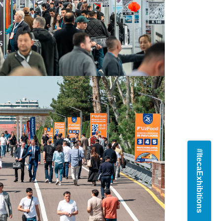
#ItecaExhibitions