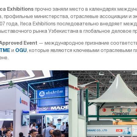
eca Exhibitions
прочно заняли место в календарях между
, профильные министерства, отраслевые ассоциации и эк
007 года, Iteca Exhibitions последовательно внедряет м
выставочного рынка Узбекистана в глобальное деловое п
 Approved Event
— международное признание соответст
ITME
OGU
и
, которые являются ключевыми отраслевыми 
ене.