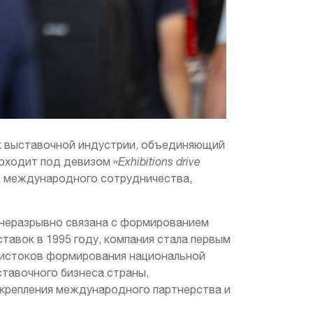
 выставочной индустрии, объединяющий
роходит под девизом
«Exhibitions drive
и, международного сотрудничества,
 неразрывно связана с формированием
авок в 1995 году, компания стала первым
 истоков формирования национальной
ставочного бизнеса страны,
укрепления международного партнерства и