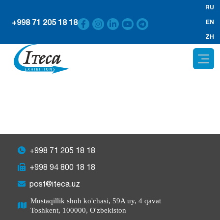
RU
+998 71 205 18 18
EN
ZH
+998 71 205 18 18
+998 94 800 18 18
post@iteca.uz
Mustaqillik shoh ko'chasi, 59A uy, 4 qavat
Toshkent, 100000, O'zbekiston