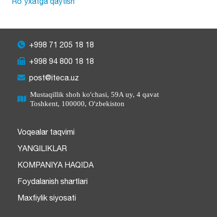
Ro'yxatga qaytish
+998 71 205 18 18
+998 94 800 18 18
post@iteca.uz
Mustaqillik shoh ko'chasi, 59A uy, 4 qavat
Toshkent, 100000, O'zbekiston
Voqealar taqvimi
YANGILIKLAR
KOMPANIYA HAQIDA
Foydalanish shartlari
Maxfiylik siyosati