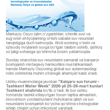
Markaziy Osiyo iqlim o‘zgarishlari, ichimlik suvi va
sug‘orish ehtiyojlarining ortishi sababli suv resurslari
tanqisligiga duch kelmoqda. Aholi sonining o‘sishi va
iqtisodiy rivojlanish suvga bo‘lgan talabni oshirib, qishloq
xo‘jaligi sohasiga qo‘shimcha bosim yuklamoqda.
Bunday sharoitda suv resurslarini samarali va barqaror
boshqarish mintaqaviy hamkorlikni mustahkamlash
hamda Markaziy Osiyoning global suv aylanmasidagi
rolini oshirishda muhim strategik ahamiyat kasb etadi.
“Xalqaro suv forumi –
Ushbu muammolarga javoban
Tashkent Water Week”
2026-yil 25–26-mart kunlari
Toshkent shahrida
bo‘lib o‘tadi. Ilk bor ushbu
formatda tashkil etilayotgan forum tajriba almashish,
innovatsion yondashuvlarni muhokama qilish va suv
resurslarini boshqarish bo‘yicha qo‘shma strategiyalar
ishlab chiqish uchun imkoniyat yaratadi.