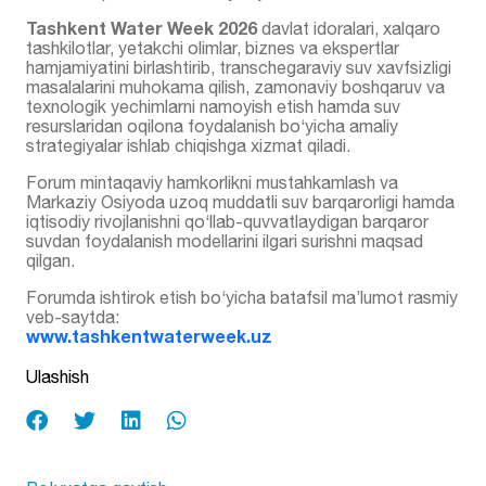
Tashkent Water Week 2026
davlat idoralari, xalqaro
tashkilotlar, yetakchi olimlar, biznes va ekspertlar
hamjamiyatini birlashtirib, transchegaraviy suv xavfsizligi
masalalarini muhokama qilish, zamonaviy boshqaruv va
texnologik yechimlarni namoyish etish hamda suv
resurslaridan oqilona foydalanish bo‘yicha amaliy
strategiyalar ishlab chiqishga xizmat qiladi.
Forum mintaqaviy hamkorlikni mustahkamlash va
Markaziy Osiyoda uzoq muddatli suv barqarorligi hamda
iqtisodiy rivojlanishni qo‘llab-quvvatlaydigan barqaror
suvdan foydalanish modellarini ilgari surishni maqsad
qilgan.
Forumda ishtirok etish bo‘yicha batafsil ma’lumot rasmiy
veb-saytda:
www.tashkentwaterweek.uz
Ulashish