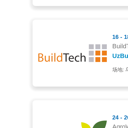
16 - 
Build
UzBu
场地: 
24 - 
AgroW